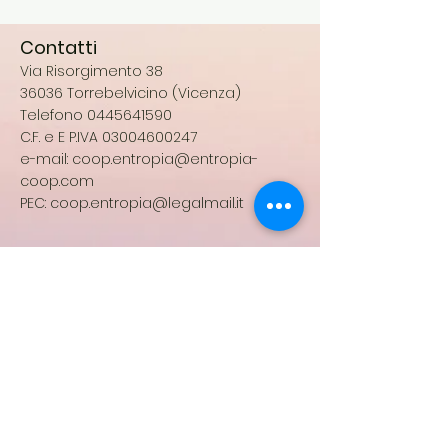
Contatti
Via Risorgimento 38
36036 Torrebelvicino (Vicenza)
Telefono 0445641590
C.F. e E P.IVA 03004600247
e-mail:
coop.entropia@entropia-
coop.com
​PEC: coop.entropia@legalmail.it
Quick Links
Terms & Conditions
Privacy Policy
Follow us